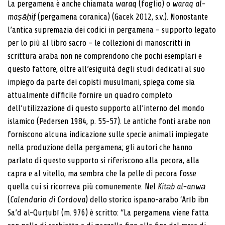
La pergamena è anche chiamata
waraq
(foglio) o
waraq al-
maṣāḥif
(pergamena coranica) (Gacek 2012, s.v.). Nonostante
l’antica supremazia dei codici in pergamena – supporto legato
per lo più al libro sacro – le collezioni di manoscritti in
scrittura araba non ne comprendono che pochi esemplari e
questo fattore, oltre all’esiguità degli studi dedicati al suo
impiego da parte dei copisti musulmani, spiega come sia
attualmente difficile fornire un quadro completo
dell’utilizzazione di questo supporto all’interno del mondo
islamico (Pedersen 1984, p. 55-57). Le antiche fonti arabe non
forniscono alcuna indicazione sulle specie animali impiegate
nella produzione della pergamena; gli autori che hanno
parlato di questo supporto si riferiscono alla pecora, alla
capra e al vitello, ma sembra che la pelle di pecora fosse
quella cui si ricorreva più comunemente. Nel
Kitāb al-anwā
(
Calendario di Cordova
) dello storico ispano-arabo ‘Arīb ibn
Sa’d al-Qurṭubī (m. 976) è scritto: “La pergamena viene fatta