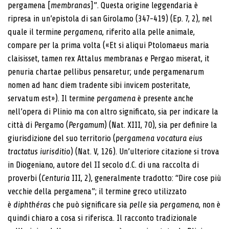
pergamena [
membranas
]”. Questa origine leggendaria è
ripresa in un’epistola di san Girolamo (347-419) (Ep. 7, 2), nel
quale il termine
pergamena
, riferito alla pelle animale,
compare per la prima volta («Et si aliqui Ptolomaeus maria
claisisset, tamen rex Attalus membranas e Pergao miserat, it
penuria chartae pellibus pensaretur; unde pergamenarum
nomen ad hanc diem tradente sibi invicem posteritate,
servatum est»). Il termine
pergamena
è presente anche
nell’opera di Plinio ma con altro significato, sia per indicare la
città di Pergamo (
Pergamum
) (Nat. XIII, 70), sia per definire la
giurisdizione del suo territorio (
pergamena vocatura eius
tractatus iurisditio
) (Nat. V, 126). Un’ulteriore citazione si trova
in Diogeniano, autore del II secolo d.C. di una raccolta di
proverbi (
Centuria
III, 2), generalmente tradotto: “Dire cose più
vecchie della pergamena”; il termine greco utilizzato
è
diphthéras
che può significare sia
pelle
sia
pergamena
, non è
quindi chiaro a cosa si riferisca. Il racconto tradizionale