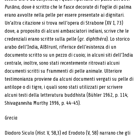
Purāna
, dove è scritto che le fasce decorate di foglie di palma
erano avvolte nella pelle per essere presentate ai dignitari.
Un’altra citazione si trova nell’opera di Strabone (XV I, 73)
dove, a proposito di alcuni ambasciatori indiani, scrive che le
credenziali erano scritte sulla pelle (
gr. diphthéra
). Lo storico
arabo dell’India, AlBīrunī, riferisce dell’esistenza di un
documento scritto su un pezzo di cuoio; in alcuni siti dell’India
centrale, inoltre, sono stati recentemente ritrovati alcuni
documenti scritti su frammenti di pelle animale. Ulteriore
testimonianza proviene da alcuni documenti vergati su pelle di
antilope o di tigre, i quali sono stati utilizzati per scrivere
alcuni testi della letteratura buddhista (Bühler 1962, p. 114;
Shivaganesha Murthy 1996, p. 44-45).
Grecia
Diodoro Siculo (
Hist
. V, 58,3) ed Erodoto (V, 58) narrano che gli