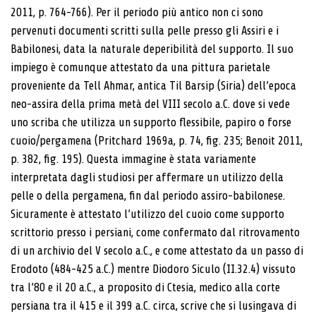
2011, p. 764-766). Per il periodo più antico non ci sono
pervenuti documenti scritti sulla pelle presso gli Assiri e i
Babilonesi, data la naturale deperibilità del supporto. Il suo
impiego è comunque attestato da una pittura parietale
proveniente da Tell Ahmar, antica Til Barsip (Siria) dell’epoca
neo-assira della prima metà del VIII secolo a.C. dove si vede
uno scriba che utilizza un supporto flessibile, papiro o forse
cuoio/pergamena (Pritchard 1969a, p. 74, fig. 235; Benoit 2011,
p. 382, fig. 195). Questa immagine è stata variamente
interpretata dagli studiosi per affermare un utilizzo della
pelle o della pergamena, fin dal periodo assiro-babilonese.
Sicuramente è attestato l’utilizzo del cuoio come supporto
scrittorio presso i persiani, come confermato dal ritrovamento
di un archivio del V secolo a.C., e come attestato da un passo di
Erodoto (484-425 a.C.) mentre Diodoro Siculo (II.32.4) vissuto
tra l’80 e il 20 a.C., a proposito di Ctesia, medico alla corte
persiana tra il 415 e il 399 a.C. circa, scrive che si lusingava di