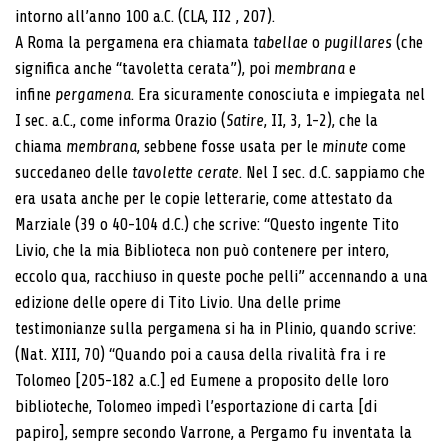
intorno all’anno 100 a.C. (CLA, II2 , 207).
A Roma la pergamena era chiamata
tabellae
o
pugillares
(che
significa anche “tavoletta cerata”), poi
membrana
e
infine
pergamena
. Era sicuramente conosciuta e impiegata nel
I sec. a.C., come informa Orazio (
Satire
, II, 3, 1-2), che la
chiama
membrana
, sebbene fosse usata per le
minute
come
succedaneo delle
tavolette cerate
. Nel I sec. d.C. sappiamo che
era usata anche per le copie letterarie, come attestato da
Marziale (39 o 40-104 d.C.) che scrive: “Questo ingente Tito
Livio, che la mia Biblioteca non può contenere per intero,
eccolo qua, racchiuso in queste poche pelli” accennando a una
edizione delle opere di Tito Livio. Una delle prime
testimonianze sulla pergamena si ha in Plinio, quando scrive:
(Nat. XIII, 70) “Quando poi a causa della rivalità fra i re
Tolomeo [205-182 a.C.] ed Eumene a proposito delle loro
biblioteche, Tolomeo impedì l’esportazione di carta [di
papiro], sempre secondo Varrone, a Pergamo fu inventata la