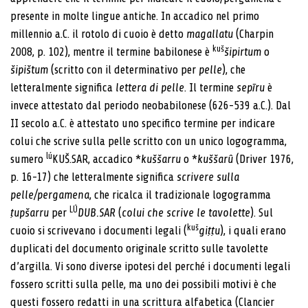
presente in molte lingue antiche. In accadico nel primo
millennio a.C. il rotolo di cuoio è detto
magallatu
(Charpin
kuš
2008, p. 102), mentre il termine babilonese è
šipirtum
o
šipištum
(scritto con il determinativo per
pelle
), che
letteralmente significa
lettera di pelle
. Il termine
sepīru
è
invece attestato dal periodo neobabilonese (626-539 a.C.). Dal
II secolo a.C. è attestato uno specifico termine per indicare
colui che scrive sulla pelle scritto con un unico logogramma,
lú
sumero
KUŠ.SAR, accadico *
kuššarru
o *
kuššarû
(Driver 1976,
p. 16-17) che letteralmente significa
scrivere sulla
pelle/pergamena
, che ricalca il tradizionale logogramma
LÚ
ṭupšarru
per
DUB.SAR
(
colui che scrive le tavolette
). Sul
kuš
cuoio si scrivevano i documenti legali (
giṭṭu
), i quali erano
duplicati del documento originale scritto sulle tavolette
d’argilla. Vi sono diverse ipotesi del perché i documenti legali
fossero scritti sulla pelle, ma uno dei possibili motivi è che
questi fossero redatti in una scrittura alfabetica (Clancier