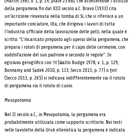
(Martin 1987, v. 1, p. 29, plate 23.68), che attesterebbe l’utilizzo
della pergamena fin dal XIII secolo a.C. Bravo (1933) cita
un’iscrizione rinvenuta nella tomba di
Si
, che si riferisce a un
importante conciatore, Uta, che dirigeva i lavori di tutta
l’industria ufficiale della lavorazione delle pelli, nella quale è
scritto: “L’incaricato preposto agli operai della pergamena, che
prepara i rotoli di pergamena per il capo delle cerimonie, con
soddisfazione del suo padrone e secondo le regole”. In
egiziano geroglifico con
‘rt
(Wallis Budge 1978, v. 1, p. 129;
Bonnamy and Sadek 2010, p. 113; Secco 2013, p. 77) o
ẖnt
(Secco 2013, p. 265) si indicava indifferentemente sia il rotolo
di pergamena sia il rotolo di cuoio.
Mesopotamia
Nel II secolo a.C., in Mesopotamia, la pergamena era
probabilmente utilizzata come supporto scrittorio. Nei testi
nelle tavolette della Uruk ellenistica la pergamena è indicata