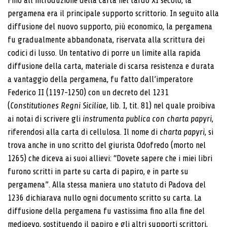
Fino all’introduzione della carta nel tardo XI secolo, la
pergamena era il principale supporto scrittorio. In seguito alla
diffusione del nuovo supporto, più economico, la pergamena
fu gradualmente abbandonata, riservata alla scrittura dei
codici di lusso. Un tentativo di porre un limite alla rapida
diffusione della carta, materiale di scarsa resistenza e durata
a vantaggio della pergamena, fu fatto dall’imperatore
Federico II (1197-1250) con un decreto del 1231
(
Constitutiones Regni Siciliae
, lib. I, tit. 81) nel quale proibiva
ai notai di scrivere gli
instrumenta publica con charta papyri
,
riferendosi alla carta di cellulosa. Il nome di
charta papyri
, si
trova anche in uno scritto del giurista Odofredo (morto nel
1265) che diceva ai suoi allievi: “Dovete sapere che i miei libri
furono scritti in parte su carta di papiro, e in parte su
pergamena”. Alla stessa maniera uno statuto di Padova del
1236 dichiarava nullo ogni documento scritto su carta. La
diffusione della pergamena fu vastissima fino alla fine del
medioevo, sostituendo il papiro e gli altri supporti scrittori,