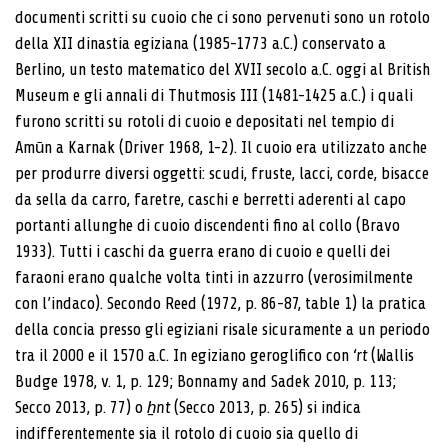
documenti scritti su cuoio che ci sono pervenuti sono un rotolo
della XII dinastia egiziana (1985-1773 a.C.) conservato a
Berlino, un testo matematico del XVII secolo a.C. oggi al British
Museum e gli annali di Thutmosis III (1481-1425 a.C.) i quali
furono scritti su rotoli di cuoio e depositati nel tempio di
Amūn a Karnak (Driver 1968, 1-2). Il cuoio era utilizzato anche
per produrre diversi oggetti: scudi, fruste, lacci, corde, bisacce
da sella da carro, faretre, caschi e berretti aderenti al capo
portanti allunghe di cuoio discendenti fino al collo (Bravo
1933). Tutti i caschi da guerra erano di cuoio e quelli dei
faraoni erano qualche volta tinti in azzurro (verosimilmente
con l’indaco). Secondo Reed (1972, p. 86-87, table 1) la pratica
della concia presso gli egiziani risale sicuramente a un periodo
tra il 2000 e il 1570 a.C. In egiziano geroglifico con
‘rt
(Wallis
Budge 1978, v. 1, p. 129; Bonnamy and Sadek 2010, p. 113;
Secco 2013, p. 77) o
ẖnt
(Secco 2013, p. 265) si indica
indifferentemente sia il rotolo di cuoio sia quello di