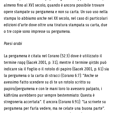
almeno fino al XVI secolo, quando è ancora possibile trovare
opere stampate su pergamena e non su carta. Un suo uso nella
stampa lo abbiamo anche nel XX secolo, nel caso di particolari
edizioni d’arte dove oltre una tiratura stampata su carta, due
o tre copie sono impresse su pergamena.
Paesi arabi
La pergamena è citata nel Corano (52:3) dove è utilizzato il
termine
raqq
(Gacek 2001, p. 31), mentre il termine
qirṭās
può
indicare sia il foglio o il rotolo di papiro (Gacek 2001, p. 61) sia
la pergamena o la carta di stracci (Corano 6:7): “Anche se
avessimo fatto scendere su di te un rotolo scritto su
papiro/pergamena e con le mani loro lo avessero palpato, i
kāfirūna avrebbero pur sempre bestemmiato: Questa è
stregoneria accertata”. E ancora (Corano 6:91): “La scrivete su
pergamena per farla vedere, ma ne celate una buona parte”.