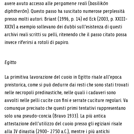
avere avuto accesso alle
pergamene reali
(
basilikōn
diphtherōn
). Questo passo ha suscitato numerose perplessità
presso molti autori. Briant (1996, p. 14) ed Eck (2003, p. XXIII-
XXIV) a esempio sollevano dei dubbi sull’esistenza di questi
archivi reali scritti su pelli, ritenendo che il passo citato possa
invece riferirsi a rotoli di papiro.
Egitto
La primitiva lavorazione del cuoio in Egitto risale all’epoca
preistorica, come si può dedurre dai resti che sono stati trovati
nelle necropoli predinastiche, nelle quali i cadaveri sono
avvolti nelle pelli cucite con fini e serrate cuciture regolari. Va
comunque precisato che questi primi tentativi rappresentano
solo una pseudo-concia (Bravo 1933). La più antica
attestazione dell’utilizzo del cuoio presso gli egiziani risale
alla IV dinastia (2900- 2750 a.C.), mentre i più antichi