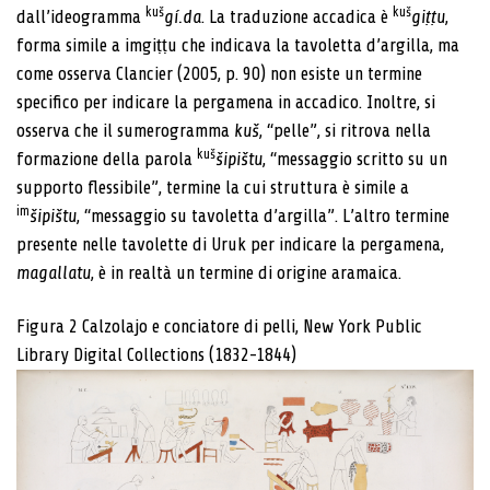
kuš
kuš
dall’ideogramma
gí.da
. La traduzione accadica è
giṭṭu
,
forma simile a imgiṭṭu che indicava la tavoletta d’argilla, ma
come osserva Clancier (2005, p. 90) non esiste un termine
specifico per indicare la pergamena in accadico. Inoltre, si
osserva che il sumerogramma
kuš
, “pelle”, si ritrova nella
kuš
formazione della parola
šipištu
, “messaggio scritto su un
supporto flessibile”, termine la cui struttura è simile a
im
šipištu
, “messaggio su tavoletta d’argilla”. L’altro termine
presente nelle tavolette di Uruk per indicare la pergamena,
magallatu
, è in realtà un termine di origine aramaica.
Figura 2
Calzolajo e conciatore di pelli, New York Public
Library Digital Collections (1832-1844)