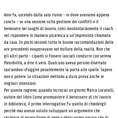
Anni fa, uscendo dalla sala riunio - ni dove avevamo appena
conclu - so una sessione sulla gestione dei conflitti e il
benessere nei luoghi di lavoro, colsi involontariamente il coach
nel rispondere in maniera picaresca a un’imprevista chiamata
da casa. In pochi secondi tutte le buone raccomandazioni delle
ore precedenti evaporavano nel bollore della realtà. Non che
gli altri parte - cipanti si fossero lasciati condurre con serena
flessibilità, a dire il vero. Qualcuno aveva persino disertato
lasciandosi sfuggire pesantemente la porta alle spalle. Sapere
non è potere. Le situazioni mettono a dura prova anche le
migliori intenzioni.
Per questa ragione, quando incrociai un giorno Marco Locatelli,
autore del libro
Come promuovere il benessere di chi lavora
in biblioteca
, il primo interrogativo fu quello di chiedergli
perché mai avesse voluto sviluppare un argomento che
rischiava di essere fonte di pene e deliri prima ancora che di