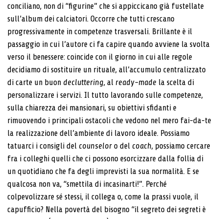
conciliano, non di “figurine” che si appiccicano già fustellate
sull’album dei calciatori. Occorre che tutti crescano
progressivamente in competenze trasversali. Brillante è il
passaggio in cui l’autore ci fa capire quando avviene la svolta
verso il benessere: coincide con il giorno in cui alle regole
decidiamo di sostituire un rituale, all’accumulo centralizzato
di carte un buon
decluttering
, al
ready-made
la scelta di
personalizzare i servizi. Il tutto lavorando sulle competenze,
sulla chiarezza dei mansionari, su obiettivi sfidanti e
rimuovendo i principali ostacoli che vedono nel mero fai-da-te
la realizzazione dell’ambiente di lavoro ideale. Possiamo
tatuarci i consigli del
counselor
o del
coach
, possiamo cercare
fra i colleghi quelli che ci possono esorcizzare dalla follia di
un quotidiano che fa degli imprevisti la sua normalità. E se
qualcosa non va, “smettila di incasinarti!”. Perché
colpevolizzare sé stessi, il collega o, come la prassi vuole, il
capufficio? Nella povertà del bisogno “il segreto dei segreti è