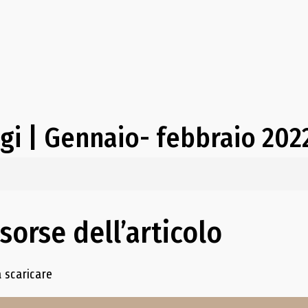
ggi | Gennaio- febbraio 202
isorse dell’articolo
e delle risorse
 scaricare