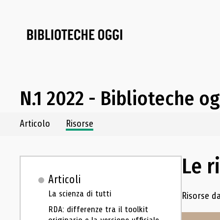
N.1 2022 - Biblioteche o
Navigazione dei contenuti del fascicolo
Articolo
Risorse
Le r
Articoli
Navigazion
La scienza di tutti
Risorse da
RDA: differenze tra il toolkit