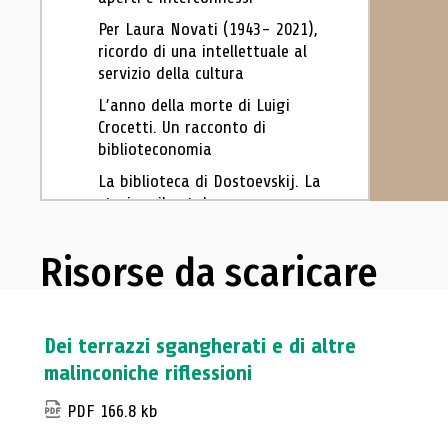
Per Laura Novati (1943- 2021),
ricordo di una intellettuale al
servizio della cultura
L’anno della morte di Luigi
Crocetti. Un racconto di
biblioteconomia
La biblioteca di Dostoevskij. La
storia e il catalogo
Archivi d’impresa. Gestione
documentale e valorizzazione: il
Risorse da scaricare
contesto digitale
Come costruire una biblioteca
aziendale
Dei terrazzi sgangherati e di altre
Dei terrazzi sgangherati e di
malinconiche riflessioni
altre malinconiche riflessioni
PDF 166.8 kb