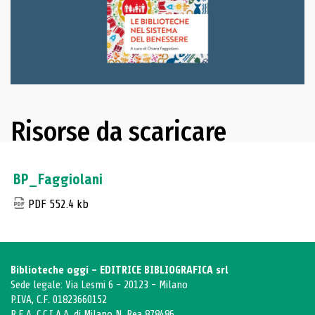
Risorse da scaricare
BP_Faggiolani
PDF 552.4 kb
Biblioteche oggi - EDITRICE BIBLIOGRAFICA srl
Sede legale: Via Lesmi 6 - 20123 - Milano
P.IVA, C.F. 01823660152
R.E.A. C.C.I.A.A. di Milano N. Rea 878486