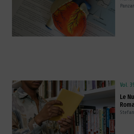
L'allestimento di una sala di
Panzan
archivio per le pergamene
Dal disordine all'Ambrogino
d'oro
Lavorare in archivio, tra prosa e
poesia
CTS: innovazione al servizio della
conservazione
Vol. 3
Le Nu
Rom
Stefan