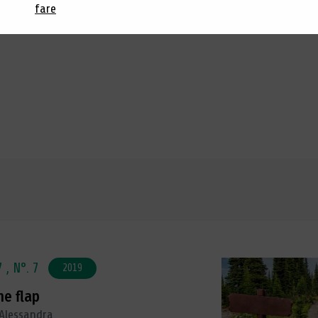
Ciaponi,
Fenomenologia
fare
zioni del Frisco, 2021,
7 ,
N°. 7
2019
the flap
Alessandra