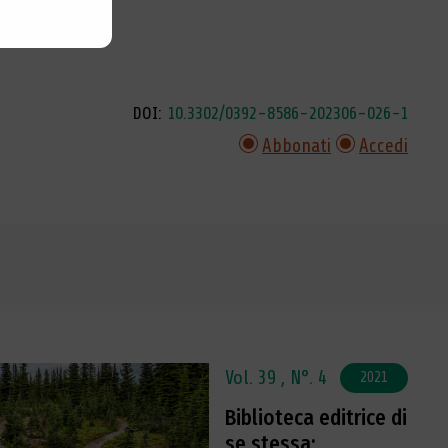
DOI:
10.3302/0392-8586-202306-026-1
Abbonati
Accedi
Vol. 39 ,
N°. 4
2021
Biblioteca editrice di
se stessa: