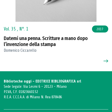
Vol. 35 ,
N°. 1
2017
Datemi una penna. Scritture a mano dopo
l’invenzione della stampa
Domenico Ciccarello
Biblioteche oggi - EDITRICE BIBLIOGRAFICA srl
Sede legale: Via Lesmi 6 - 20123 - Milano
P.IVA, C.F. 01823660152
R.E.A. C.C.I.A.A. di Milano N. Rea 878486