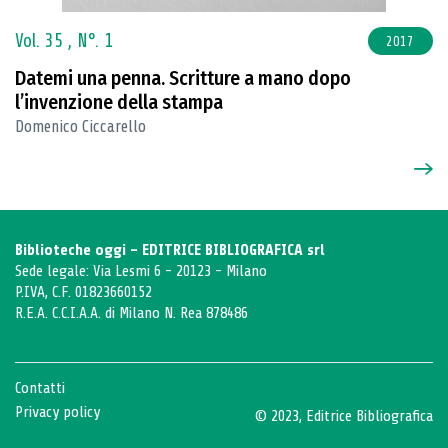
Vol. 35 ,
N°. 1
2017
Datemi una penna. Scritture a mano dopo
l’invenzione della stampa
Domenico Ciccarello
Biblioteche oggi - EDITRICE BIBLIOGRAFICA srl
Sede legale: Via Lesmi 6 - 20123 - Milano
P.IVA, C.F. 01823660152
R.E.A. C.C.I.A.A. di Milano N. Rea 878486
Contatti
Privacy policy
© 2023, Editrice Bibliografica