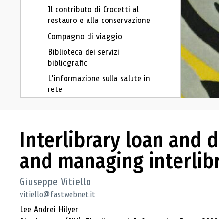
Il contributo di Crocetti al
restauro e alla conservazione
Compagno di viaggio
Biblioteca dei servizi
bibliografici
L’informazione sulla salute in
rete
La Biblioteca di Sardegna
Libro
Interlibrary loan and 
Administration et bibliothèques
Casi di restauro di libri ed altri
and managing interlibra
manufatti cartacei
Juan Caramuel y Lobkowitz in
Giuseppe Vitiello
prospettiva bibliografica
vitiello@fastwebnet.it
Interlibrary loan and
Lee Andrei Hilyer
document delivery. Best