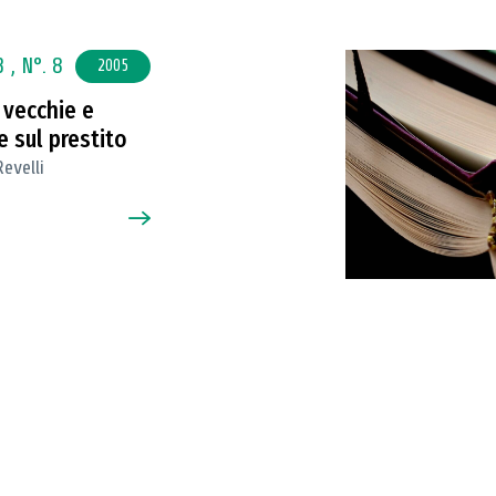
3 ,
N°. 8
2005
 vecchie e
 sul prestito
evelli