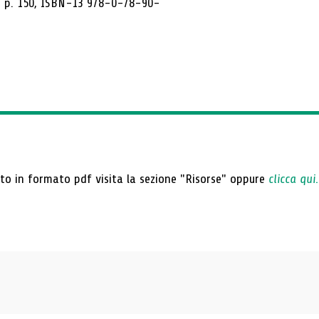
, p. 150, ISBN-13 978-0-78-90-
eto in formato pdf visita la sezione "Risorse" oppure
clicca qui.