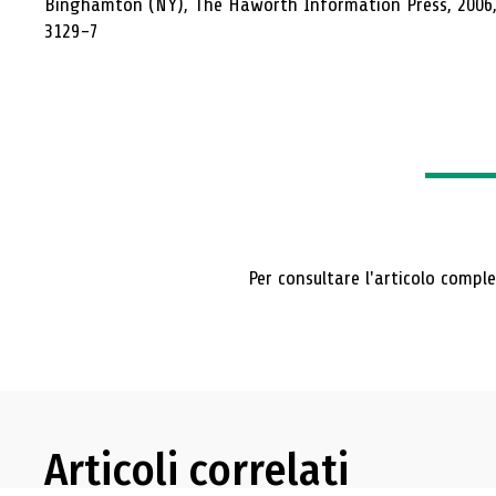
Binghamton (NY), The Haworth Information Press, 2006
practices for operating and
3129-7
managing interlibrary loan
services in all libraries
Per consultare l'articolo compl
Articoli correlati