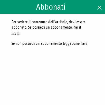
Abbonati
Cerca
Accedi
Per vedere il contenuto dell'articolo, devi essere
abbonato. Se possiedi un abbonamento,
fai il
N.7 2023 - Biblioteche oggi
login
| Ottobre 2023
Se non possiedi un abbonamento
leggi come fare
Navigazione dei contenuti del fascicolo
Articolo
Articoli correlati
Articoli
Alberto Petrucciani - Open Access
Esperienze di lettura, ecosistemi mediali e ruolo
delle biblioteche - Open Access
Immaginiamo la biblioteca che verrà