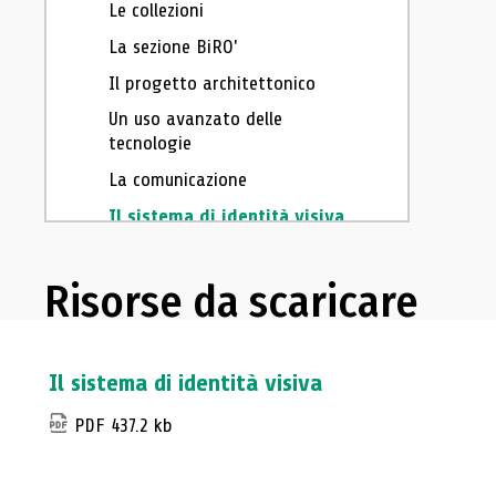
Le collezioni
La sezione BiRO'
Il progetto architettonico
Un uso avanzato delle
tecnologie
La comunicazione
Il sistema di identità visiva
Atrion, lo spazio che coniuga
cultura e socialità
Risorse da scaricare
OPAC, SOPAC e social networking:
cataloghi di biblioteca 2.0?
L’informazione pubblica dalla
Il sistema di identità visiva
produzione alla disponibilità
PDF 437.2 kb
Sistema bibliotecario del
Verbano-Cusio-Ossola
Delitto letterario a Gerusalemme