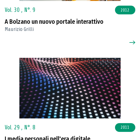
Vol. 30 ,
N°. 9
2012
A Bolzano un nuovo portale interattivo
Maurizio Grilli
Vol. 29 ,
N°. 8
2011
I media personali nell'era digitale