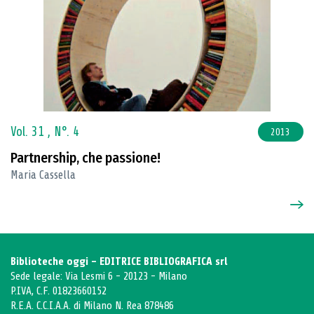
Vol. 31 ,
N°. 4
2013
Partnership, che passione!
Maria Cassella
Biblioteche oggi - EDITRICE BIBLIOGRAFICA srl
Sede legale: Via Lesmi 6 - 20123 - Milano
P.IVA, C.F. 01823660152
R.E.A. C.C.I.A.A. di Milano N. Rea 878486