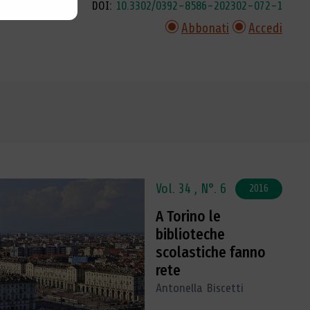
DOI:
10.3302/0392-8586-202302-072-1
Abbonati
Accedi
Vol. 34 ,
N°. 6
2016
A Torino le
biblioteche
scolastiche fanno
rete
Antonella Biscetti