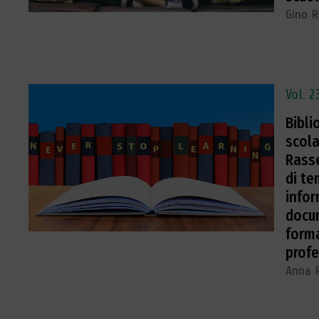
Gino R
Vol. 2
Bibli
scola
Rass
di te
infor
docum
form
prof
Anna 