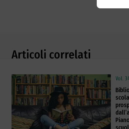
Articoli correlati
Vol. 3
Bibli
scola
prosp
dall’
Pian
scuol