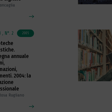
oncaglia
3 ,
N°. 2
2005
oteche
stiche.
egna annuale
mi,
mazioni,
enti. 2004: la
azione
essionale
Rosa Rugliano