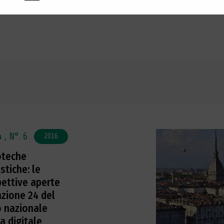
4 ,
N°. 6
2016
oteche
stiche: le
ettive aperte
azione 24 del
o nazionale
a digitale