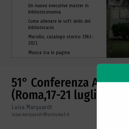
Un nuovo executive master in
biblioteconomia
Come allenare le soft skills del
bibliotecario
Marsilio, catalogo storico 1961-
2021
Musica tra le pagine
51° Conferenza Annuale
(Roma,17-21 luglio 2023
Luisa Marquardt
luisa.marquardt@uniroma3.it