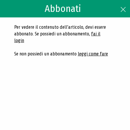
Abbonati
Cerca
Accedi
Per vedere il contenuto dell'articolo, devi essere
abbonato. Se possiedi un abbonamento,
fai il
N.4 2024 - Biblioteche oggi
login
| Maggio 2024
Se non possiedi un abbonamento
leggi come fare
Navigazione dei contenuti del fascicolo
Articolo
Articoli correlati
Articoli
Cosa si legge in biblioteca - Open Access
Manifesto per la lettura inclusiva
Il “lettore a una certa distanza” nel nuovo
ecosistema informativo