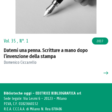
Vol. 35 ,
N°. 1
2017
Datemi una penna. Scritture a mano dopo
l’invenzione della stampa
Domenico Ciccarello
Biblioteche oggi - EDITRICE BIBLIOGRAFICA srl
Sede legale: Via Lesmi 6 - 20123 - Milano
P.IVA, C.F. 01823660152
R.E.A. C.C.I.A.A. di Milano N. Rea 878486