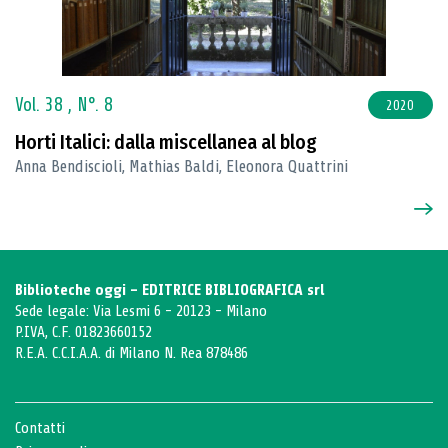
Vol. 38 ,
N°. 8
2020
Horti Italici: dalla miscellanea al blog
Anna Bendiscioli, Mathias Baldi, Eleonora Quattrini
Biblioteche oggi - EDITRICE BIBLIOGRAFICA srl
Sede legale: Via Lesmi 6 - 20123 - Milano
P.IVA, C.F. 01823660152
R.E.A. C.C.I.A.A. di Milano N. Rea 878486
Contatti