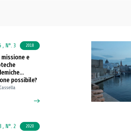
6 ,
N°. 3
2018
 missione e
oteche
demiche…
one possibile?
Cassella
8 ,
N°. 2
2020