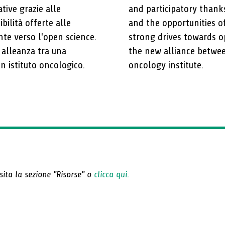
ative grazie alle
and participatory thanks
bilità offerte alle
and the opportunities of
nte verso l'open science.
strong drives towards op
a alleanza tra una
the new alliance between
un istituto oncologico.
oncology institute.
isita la sezione "Risorse" o
clicca qui.