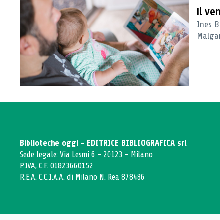
Il ve
Ines B
Malgar
Biblioteche oggi - EDITRICE BIBLIOGRAFICA srl
Sede legale: Via Lesmi 6 - 20123 - Milano
P.IVA, C.F. 01823660152
R.E.A. C.C.I.A.A. di Milano N. Rea 878486