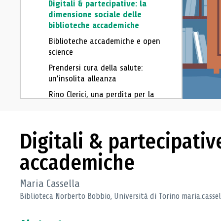
Digitali & partecipative: la
dimensione sociale delle
biblioteche accademiche
Biblioteche accademiche e open
science
Prendersi cura della salute:
un’insolita alleanza
Rino Clerici, una perdita per la
comunità professionale
La mappatura dell’antico
patrimonio librario italiano nel
Digitali & partecipativ
mondo
accademiche
Giorgio Butterini: frate
cappuccino, biblista,
bibliotecario
Maria Cassella
Gli archivi tra storia, uso e
Biblioteca Norberto Bobbio, Università di Torino maria.casse
futuro