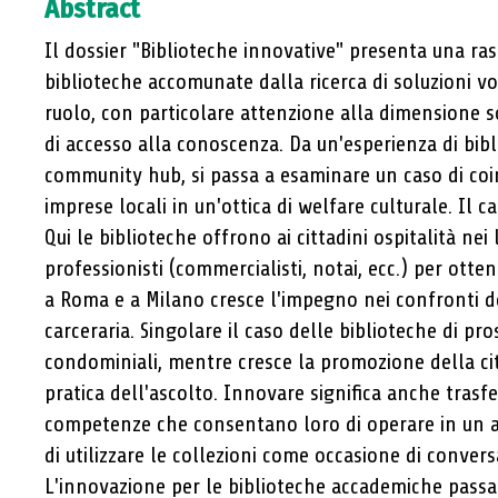
Dizionario degli editori musicali
Abstract
italiani dalle origini alla metà
Il dossier "Biblioteche innovative" presenta una ra
del Settecento
biblioteche accomunate dalla ricerca di soluzioni volt
Dello sporco dei libri
ruolo, con particolare attenzione alla dimensione so
di accesso alla conoscenza. Da un'esperienza di bib
community hub, si passa a esaminare un caso di co
imprese locali in un'ottica di welfare culturale. Il ca
Qui le biblioteche offrono ai cittadini ospitalità nei 
professionisti (commercialisti, notai, ecc.) per ott
a Roma e a Milano cresce l'impegno nei confronti d
carceraria. Singolare il caso delle biblioteche di pro
condominiali, mentre cresce la promozione della cit
pratica dell'ascolto. Innovare significa anche trasfe
competenze che consentano loro di operare in un 
di utilizzare le collezioni come occasione di conver
L'innovazione per le biblioteche accademiche passa