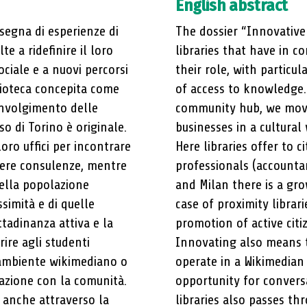
English abstract
ssegna di esperienze di
The dossier “Innovative 
e a ridefinire il loro
libraries that have in 
ciale e a nuovi percorsi
their role, with particu
lioteca concepita come
of access to knowledge.
involgimento delle
community hub, we move
so di Torino è originale.
businesses in a cultural 
loro uffici per incontrare
Here libraries offer to c
enere consulenze, mentre
professionals (accountan
ella popolazione
and Milan there is a gr
ssimità e di quelle
case of proximity librar
tadinanza attiva e la
promotion of active citi
rire agli studenti
Innovating also means t
ambiente wikimediano o
operate in a Wikimedian
sazione con la comunità.
opportunity for convers
 anche attraverso la
libraries also passes th