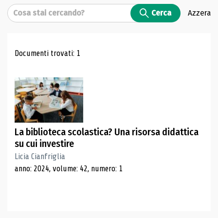
Cerca
Cerca
Azzera
Risultati di ricerca
Documenti trovati: 1
La biblioteca scolastica? Una risorsa didattica
su cui investire
Licia Cianfriglia
anno: 2024, volume: 42, numero: 1