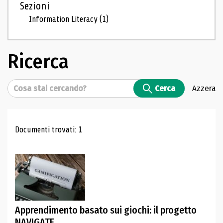
Sezioni
Information Literacy
(1)
Ricerca
Cerca
Cerca
Azzera
Risultati di ricerca
Documenti trovati: 1
Apprendimento basato sui giochi: il progetto
NAVIGATE