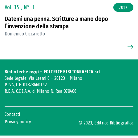
Vol. 35 ,
N°. 1
2017
Datemi una penna. Scritture a mano dopo
l’invenzione della stampa
Domenico Ciccarello
Biblioteche oggi - EDITRICE BIBLIOGRAFICA srl
Sede legale: Via Lesmi 6 - 20123 - Milano
P.IVA, C.F. 01823660152
R.E.A. C.C.I.A.A. di Milano N. Rea 878486
Contatti
Privacy policy
© 2023, Editrice Bibliografica