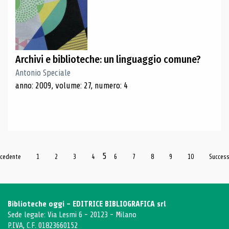
Archivi e biblioteche: un linguaggio comune?
Antonio Speciale
anno: 2009, volume: 27, numero: 4
5
ecedente
1
2
3
4
6
7
8
9
10
Succes
Biblioteche oggi - EDITRICE BIBLIOGRAFICA srl
Sede legale: Via Lesmi 6 - 20123 - Milano
P.IVA, C.F. 01823660152