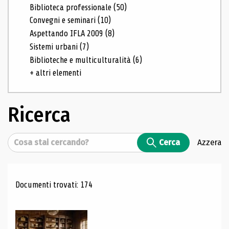
Biblioteca professionale
(50)
Convegni e seminari
(10)
Aspettando IFLA 2009
(8)
Sistemi urbani
(7)
Biblioteche e multiculturalità
(6)
+ altri elementi
Ricerca
Cerca
Cerca
Azzera
Risultati di ricerca
Documenti trovati: 174