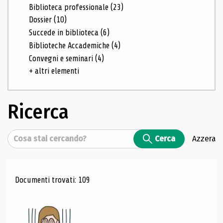
Biblioteca professionale
(23)
Dossier
(10)
Succede in biblioteca
(6)
Biblioteche Accademiche
(4)
Convegni e seminari
(4)
+ altri elementi
Ricerca
Cerca
Cerca
Azzera
Risultati di ricerca
Documenti trovati: 109