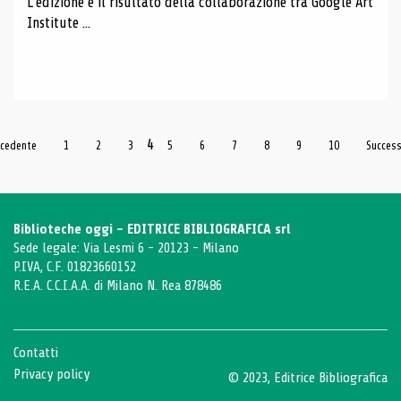
L'edizione è il risultato della collaborazione tra Google Art
Institute ...
4
ecedente
1
2
3
5
6
7
8
9
10
Succes
Biblioteche oggi - EDITRICE BIBLIOGRAFICA srl
Sede legale: Via Lesmi 6 - 20123 - Milano
P.IVA, C.F. 01823660152
R.E.A. C.C.I.A.A. di Milano N. Rea 878486
Contatti
Privacy policy
© 2023, Editrice Bibliografica