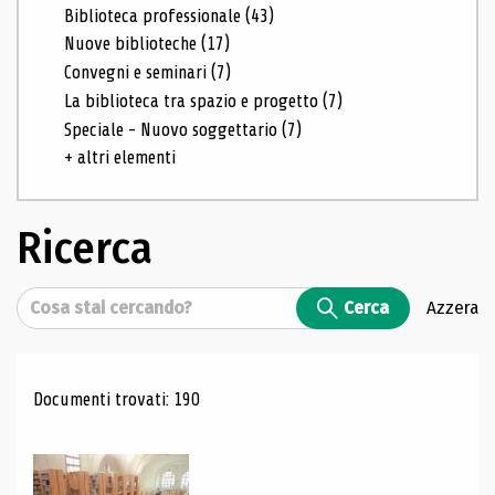
Biblioteca professionale
(43)
Nuove biblioteche
(17)
Convegni e seminari
(7)
La biblioteca tra spazio e progetto
(7)
Speciale - Nuovo soggettario
(7)
+ altri elementi
Ricerca
Cerca
Cerca
Azzera
Risultati di ricerca
Documenti trovati: 190