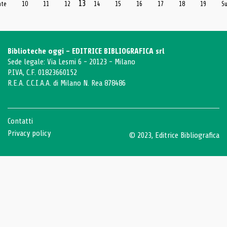
13
nte
10
11
12
14
15
16
17
18
19
S
Biblioteche oggi - EDITRICE BIBLIOGRAFICA srl
Sede legale: Via Lesmi 6 - 20123 - Milano
P.IVA, C.F. 01823660152
R.E.A. C.C.I.A.A. di Milano N. Rea 878486
Contatti
Privacy policy
© 2023, Editrice Bibliografica