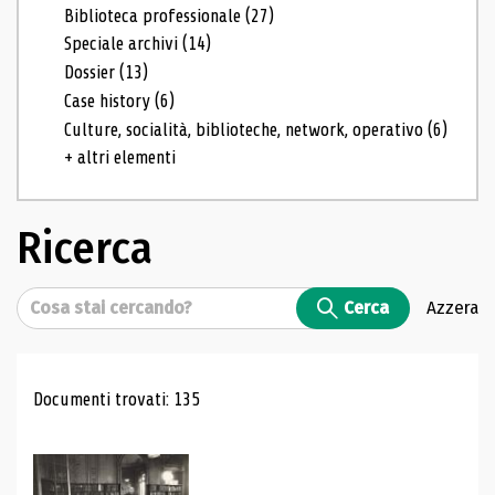
Biblioteca professionale
(27)
Speciale archivi
(14)
Dossier
(13)
Case history
(6)
Culture, socialità, biblioteche, network, operativo
(6)
+ altri elementi
Ricerca
Cerca
Cerca
Azzera
Risultati di ricerca
Documenti trovati: 135