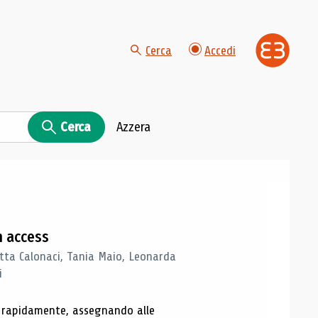
Cerca
Accedi
Cerca
Azzera
n access
tta Calonaci, Tania Maio, Leonarda
i
o rapidamente, assegnando alle