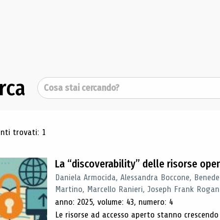
rca
Cerca
ultati di ricerca
ti trovati: 1
La “discoverability” delle risorse ope
Daniela Armocida, Alessandra Boccone, Benede
Martino, Marcello Ranieri, Joseph Frank Rogan
anno: 2025, volume: 43, numero: 4
Le risorse ad accesso aperto stanno crescend