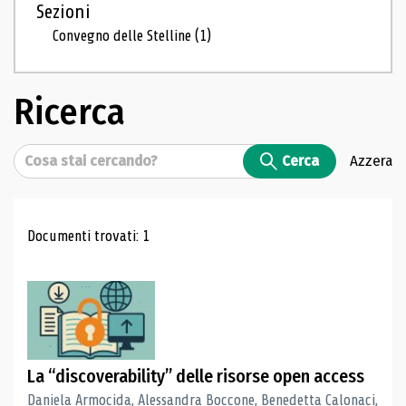
Sezioni
Convegno delle Stelline
(1)
Ricerca
Cerca
Cerca
Azzera
Risultati di ricerca
Documenti trovati: 1
La “discoverability” delle risorse open access
Daniela Armocida, Alessandra Boccone, Benedetta Calonaci,