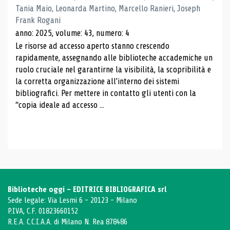
Tania Maio, Leonarda Martino, Marcello Ranieri, Joseph
Frank Rogani
anno: 2025, volume: 43, numero: 4
Le risorse ad accesso aperto stanno crescendo
rapidamente, assegnando alle biblioteche accademiche un
ruolo cruciale nel garantirne la visibilità, la scopribilità e
la corretta organizzazione all'interno dei sistemi
bibliografici. Per mettere in contatto gli utenti con la
“copia ideale ad accesso ...
Biblioteche oggi - EDITRICE BIBLIOGRAFICA srl
Sede legale: Via Lesmi 6 - 20123 - Milano
P.IVA, C.F. 01823660152
R.E.A. C.C.I.A.A. di Milano N. Rea 878486