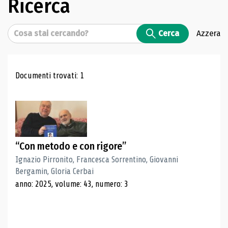
Ricerca
Cerca
Cerca
Azzera
Risultati di ricerca
Documenti trovati: 1
“Con metodo e con rigore”
Ignazio Pirronito, Francesca Sorrentino, Giovanni
Bergamin, Gloria Cerbai
anno: 2025, volume: 43, numero: 3