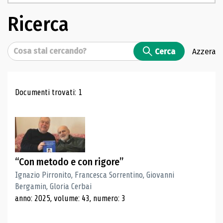
Ricerca
Cerca
Cerca
Azzera
Risultati di ricerca
Documenti trovati: 1
“Con metodo e con rigore”
Ignazio Pirronito, Francesca Sorrentino, Giovanni
Bergamin, Gloria Cerbai
anno: 2025, volume: 43, numero: 3