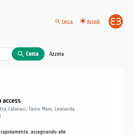
Cerca
Accedi
Cerca
Azzera
n access
tta Calonaci, Tania Maio, Leonarda
i
o rapidamente, assegnando alle