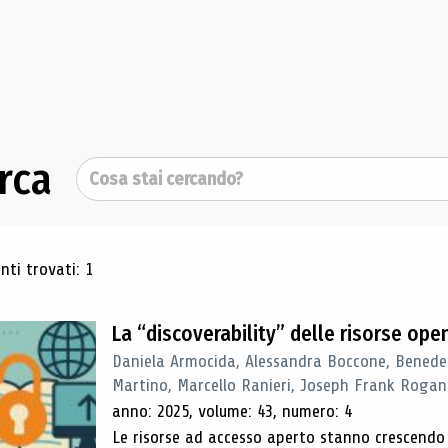
rca
Cerca
ultati di ricerca
ti trovati: 1
La “discoverability” delle risorse ope
Daniela Armocida, Alessandra Boccone, Benede
Martino, Marcello Ranieri, Joseph Frank Rogan
anno: 2025, volume: 43, numero: 4
Le risorse ad accesso aperto stanno crescend