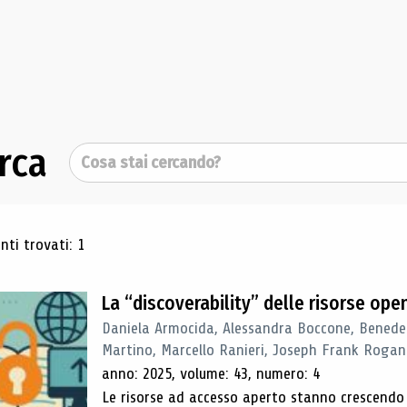
rca
Cerca
ultati di ricerca
ti trovati: 1
La “discoverability” delle risorse ope
Daniela Armocida, Alessandra Boccone, Benede
Martino, Marcello Ranieri, Joseph Frank Rogan
anno: 2025, volume: 43, numero: 4
Le risorse ad accesso aperto stanno crescend