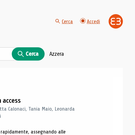
Cerca
Accedi
Cerca
Azzera
n access
tta Calonaci, Tania Maio, Leonarda
i
o rapidamente, assegnando alle