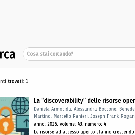
rca
Cerca
ultati di ricerca
ti trovati: 1
La “discoverability” delle risorse ope
Daniela Armocida, Alessandra Boccone, Benede
Martino, Marcello Ranieri, Joseph Frank Rogan
anno: 2025, volume: 43, numero: 4
Le risorse ad accesso aperto stanno crescend