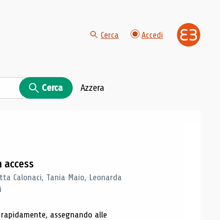
Cerca
Accedi
Cerca
Azzera
n access
tta Calonaci, Tania Maio, Leonarda
i
o rapidamente, assegnando alle