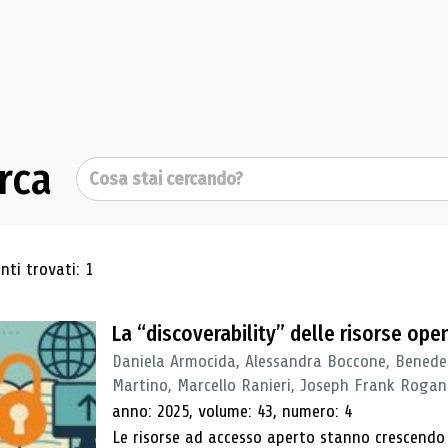
rca
Cerca
ultati di ricerca
ti trovati: 1
La “discoverability” delle risorse ope
Daniela Armocida, Alessandra Boccone, Benede
Martino, Marcello Ranieri, Joseph Frank Rogan
anno: 2025, volume: 43, numero: 4
Le risorse ad accesso aperto stanno crescend