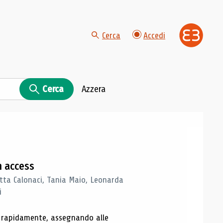
Cerca
Accedi
Cerca
Azzera
n access
tta Calonaci, Tania Maio, Leonarda
i
o rapidamente, assegnando alle