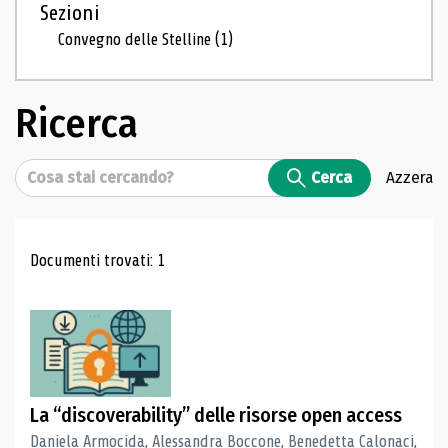
Sezioni
Convegno delle Stelline
(1)
Ricerca
Cerca
Cerca
Azzera
Risultati di ricerca
Documenti trovati: 1
La “discoverability” delle risorse open access
Daniela Armocida, Alessandra Boccone, Benedetta Calonaci,