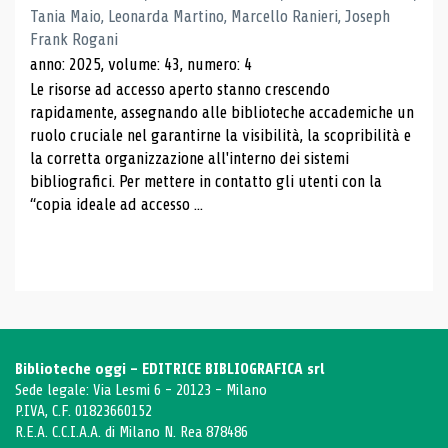
Tania Maio, Leonarda Martino, Marcello Ranieri, Joseph
Frank Rogani
anno: 2025, volume: 43, numero: 4
Le risorse ad accesso aperto stanno crescendo
rapidamente, assegnando alle biblioteche accademiche un
ruolo cruciale nel garantirne la visibilità, la scopribilità e
la corretta organizzazione all'interno dei sistemi
bibliografici. Per mettere in contatto gli utenti con la
“copia ideale ad accesso ...
Biblioteche oggi - EDITRICE BIBLIOGRAFICA srl
Sede legale: Via Lesmi 6 - 20123 - Milano
P.IVA, C.F. 01823660152
R.E.A. C.C.I.A.A. di Milano N. Rea 878486