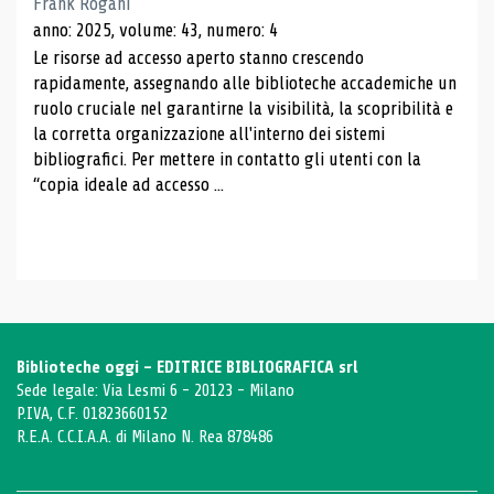
Frank Rogani
anno: 2025, volume: 43, numero: 4
Le risorse ad accesso aperto stanno crescendo
rapidamente, assegnando alle biblioteche accademiche un
ruolo cruciale nel garantirne la visibilità, la scopribilità e
la corretta organizzazione all'interno dei sistemi
bibliografici. Per mettere in contatto gli utenti con la
“copia ideale ad accesso ...
Biblioteche oggi - EDITRICE BIBLIOGRAFICA srl
Sede legale: Via Lesmi 6 - 20123 - Milano
P.IVA, C.F. 01823660152
R.E.A. C.C.I.A.A. di Milano N. Rea 878486