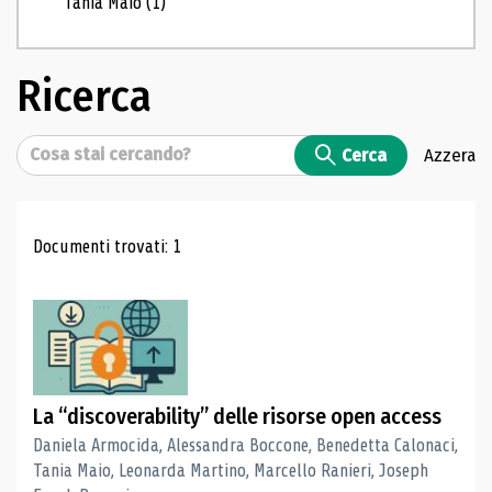
Tania Maio
(1)
Ricerca
Cerca
Cerca
Azzera
Risultati di ricerca
Documenti trovati: 1
La “discoverability” delle risorse open access
Daniela Armocida, Alessandra Boccone, Benedetta Calonaci,
Tania Maio, Leonarda Martino, Marcello Ranieri, Joseph