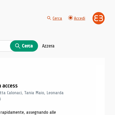
Cerca
Accedi
Cerca
Azzera
n access
tta Calonaci, Tania Maio, Leonarda
i
o rapidamente, assegnando alle