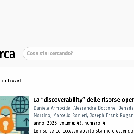
rca
Cerca
ultati di ricerca
ti trovati: 1
La “discoverability” delle risorse ope
Daniela Armocida, Alessandra Boccone, Benede
Martino, Marcello Ranieri, Joseph Frank Rogan
anno: 2025, volume: 43, numero: 4
Le risorse ad accesso aperto stanno crescend