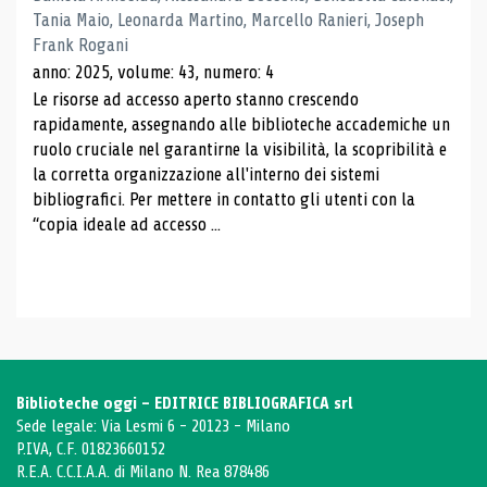
Tania Maio, Leonarda Martino, Marcello Ranieri, Joseph
Frank Rogani
anno: 2025, volume: 43, numero: 4
Le risorse ad accesso aperto stanno crescendo
rapidamente, assegnando alle biblioteche accademiche un
ruolo cruciale nel garantirne la visibilità, la scopribilità e
la corretta organizzazione all'interno dei sistemi
bibliografici. Per mettere in contatto gli utenti con la
“copia ideale ad accesso ...
Biblioteche oggi - EDITRICE BIBLIOGRAFICA srl
Sede legale: Via Lesmi 6 - 20123 - Milano
P.IVA, C.F. 01823660152
R.E.A. C.C.I.A.A. di Milano N. Rea 878486