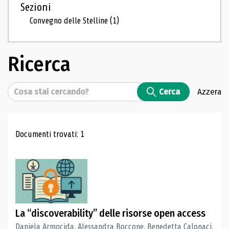
Sezioni
Convegno delle Stelline
(1)
Ricerca
Cerca
Cerca
Azzera
Risultati di ricerca
Documenti trovati: 1
La “discoverability” delle risorse open access
Daniela Armocida, Alessandra Boccone, Benedetta Calonaci,