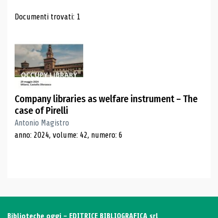
Risultati di ricerca
Documenti trovati: 1
Company libraries as welfare instrument – The
case of Pirelli
Antonio Magistro
anno: 2024, volume: 42, numero: 6
Biblioteche oggi - EDITRICE BIBLIOGRAFICA srl