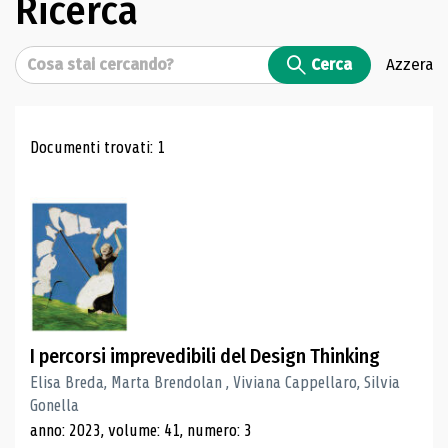
Ricerca
Cerca
Cerca
Azzera
Risultati di ricerca
Documenti trovati: 1
I percorsi imprevedibili del Design Thinking
Elisa Breda, Marta Brendolan , Viviana Cappellaro, Silvia
Gonella
anno: 2023, volume: 41, numero: 3