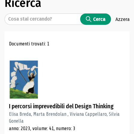
Ricerca
Cerca
Cerca
Azzera
Risultati di ricerca
Documenti trovati: 1
I percorsi imprevedibili del Design Thinking
Elisa Breda, Marta Brendolan , Viviana Cappellaro, Silvia
Gonella
anno: 2023, volume: 41, numero: 3