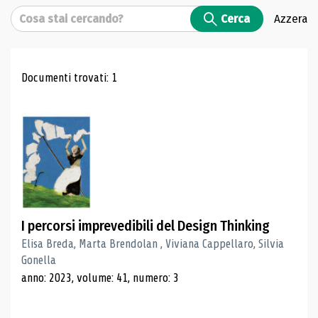
Cerca
Cerca
Azzera
Risultati di ricerca
Documenti trovati: 1
I percorsi imprevedibili del Design Thinking
Elisa Breda, Marta Brendolan , Viviana Cappellaro, Silvia
Gonella
anno: 2023, volume: 41, numero: 3