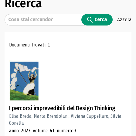
Ricerca
Cerca
Cerca
Azzera
Risultati di ricerca
Documenti trovati: 1
I percorsi imprevedibili del Design Thinking
Elisa Breda, Marta Brendolan , Viviana Cappellaro, Silvia
Gonella
anno: 2023, volume: 41, numero: 3