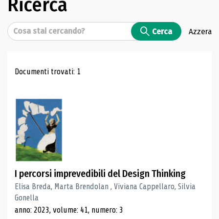
Ricerca
Cerca
Cerca
Azzera
Risultati di ricerca
Documenti trovati: 1
I percorsi imprevedibili del Design Thinking
Elisa Breda, Marta Brendolan , Viviana Cappellaro, Silvia
Gonella
anno: 2023, volume: 41, numero: 3