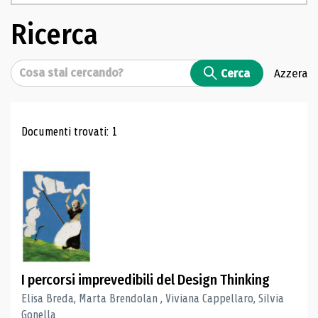
Ricerca
Cerca
Cerca
Azzera
Risultati di ricerca
Documenti trovati: 1
I percorsi imprevedibili del Design Thinking
Elisa Breda, Marta Brendolan , Viviana Cappellaro, Silvia
Gonella