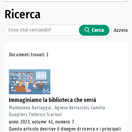
Ricerca
Cerca
Cerca
Azzera
Risultati di ricerca
Documenti trovati: 1
Immaginiamo la biblioteca che verrà
Maddalena Battaggia , Agnese Bertazzoli, Camilla
Quaglieri, Federico Scarioni
anno: 2023, volume: 41, numero: 7
Questo articolo descrive il disegno di ricerca e i principali