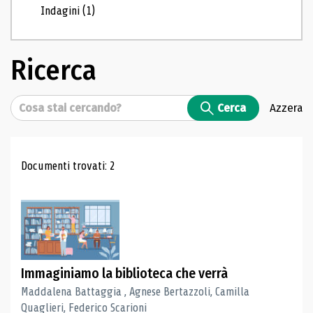
Indagini
(1)
Ricerca
Cerca
Cerca
Azzera
Risultati di ricerca
Documenti trovati: 2
Immaginiamo la biblioteca che verrà
Maddalena Battaggia , Agnese Bertazzoli, Camilla
Quaglieri, Federico Scarioni