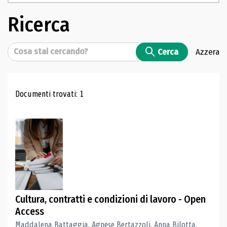
Ricerca
Cerca
Cerca
Azzera
Risultati di ricerca
Documenti trovati: 1
Cultura, contratti e condizioni di lavoro - Open
Access
Maddalena Battaggia, Agnese Bertazzoli, Anna Bilotta,