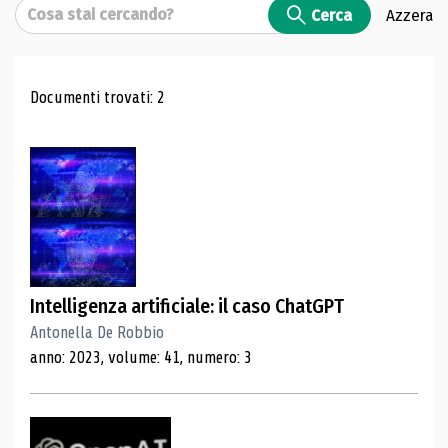
Cerca
Cerca
Azzera
Risultati di ricerca
Documenti trovati: 2
Intelligenza artificiale: il caso ChatGPT
Antonella De Robbio
anno: 2023, volume: 41, numero: 3