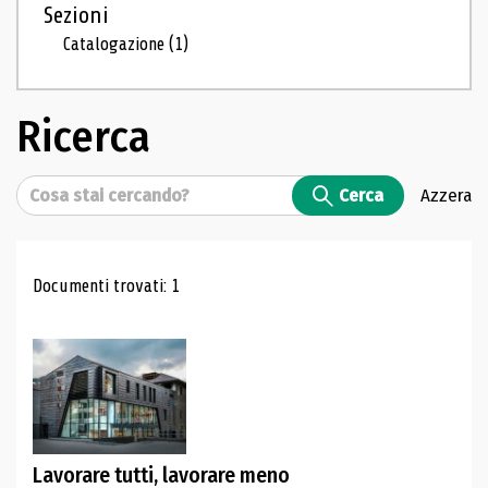
Sezioni
Catalogazione
(1)
Ricerca
Cerca
Cerca
Azzera
Risultati di ricerca
Documenti trovati: 1
Lavorare tutti, lavorare meno