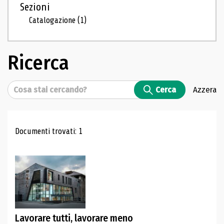
Sezioni
Catalogazione
(1)
Ricerca
Cerca
Cerca
Azzera
Risultati di ricerca
Documenti trovati: 1
Lavorare tutti, lavorare meno