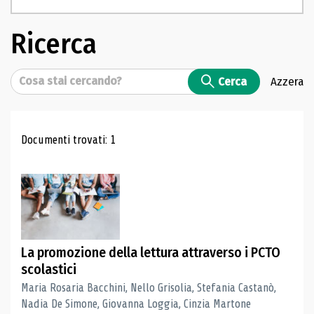
Ricerca
Cerca
Cerca
Azzera
Risultati di ricerca
Documenti trovati: 1
La promozione della lettura attraverso i PCTO
scolastici
Maria Rosaria Bacchini, Nello Grisolia, Stefania Castanò,
Nadia De Simone, Giovanna Loggia, Cinzia Martone